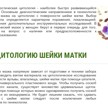
остическая цитология - наиболее быстро развивающийся
 Основным диагностическим направлением в гинекологии
 мазка на цитологию с поверхности шейки матки. Выбор
ла определяется характером поражения, локализацией,
ния дополнительных инструментальных исследований. В
ческий мазок у женщин берут в первую очередь для того,
т на вопрос о наличии или предрасположенности к
разованию.
ЦИТОЛОГИЮ ШЕЙКИ МАТКИ
го мазка напрямую зависит от подготовки и техники забора
водить взятие материала на цитологическое исследование
ости вульвы, влагалища, шейки матки при помощи шпателя,
ниверсального пластикового зонда. Чтобы получить соскоб
ого канала, существует множество цервикальных щеток.
 при помощи которых можно одновременно получить соскоб
 и из экзоцервикса. Не будет лишним сказать, что сдавать
 с шейки матки следует после исключения любых
в по гинекологии.