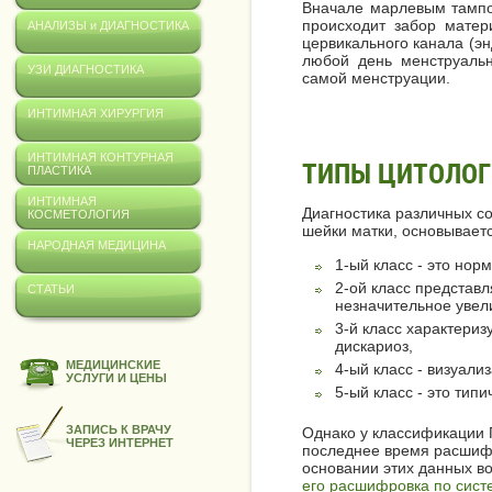
Вначале марлевым тампо
происходит забор матер
АНАЛИЗЫ и ДИАГНОСТИКА
цервикального канала (эн
любой день менструальн
УЗИ ДИАГНОСТИКА
самой менструации.
ИНТИМНАЯ ХИРУРГИЯ
ИНТИМНАЯ КОНТУРНАЯ
ТИПЫ ЦИТОЛОГ
ПЛАСТИКА
ИНТИМНАЯ
Диагностика различных с
КОСМЕТОЛОГИЯ
шейки матки, основывает
НАРОДНАЯ МЕДИЦИНА
1-ый класс - это нор
2-ой класс представ
СТАТЬИ
незначительное увел
3-й класс характери
дискариоз,
МЕДИЦИНСКИЕ
4-ый класс - визуали
УСЛУГИ И ЦЕНЫ
5-ый класс - это тип
ЗАПИСЬ К ВРАЧУ
Однако у классификации 
ЧЕРЕЗ ИНТЕРНЕТ
последнее время расшифр
основании этих данных во
его расшифровка по сист