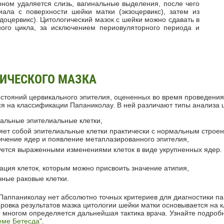
ном удаляется слизь, вагинальные выделения, после чего
иала с поверхности шейки матки (экзоцервикс), затем из
доцервикс). Цитологический мазок с шейки можно сдавать в
ого цикла, за исключением периовуляторного периода и
ИЧЕСКОГО МАЗКА
остояний цервикального эпителия, оцененных во время проведения 
ся на классификации Папаниколау. В ней различают типы анализа 
мальные эпителиальные клетки,
ляет собой эпителиальные клетки практически с нормальным строе
ичение ядер и появление метаплазированного эпителия,
зуется выраженными изменениями клеток в виде укрупненных ядер.
зация клеток, которым можно присвоить значение атипия,
ичные раковые клетки.
Паппаниколау нет абсолютно точных критериев для диагностики па
овка результатов мазка цитологии шейки матки основывается на 
 многом определяется дальнейшая тактика врача. Узнайте подробн
еме Бетесда
".