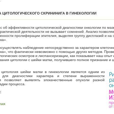
.
А ЦИТОЛОГИЧЕСКОГО СКРИНИНИГА В ГИНЕКОЛОГИИ
с об эффективности цитологической диагностики онкологии по маз
практической деятельности не вызывает сомнений. Анализ позволяе
женности пролиферации эпителия, выделяя группу дисплазий и на 
ка».
осуществлять наблюдение непосредственно за характером клеточн
ка», что фактически невозможно с помощью других методов. Про
огических осмотров и лиспансеризации, как показывает наш опыт 
вания цитологии с шейки матки, получившего полное признание и 
цитология шейки матки в гинекологии является одним из
 для диагностики характера и степени выраженности
 позволяет выявлять злокачественные опухоли разной
адии процесса.
:
пия