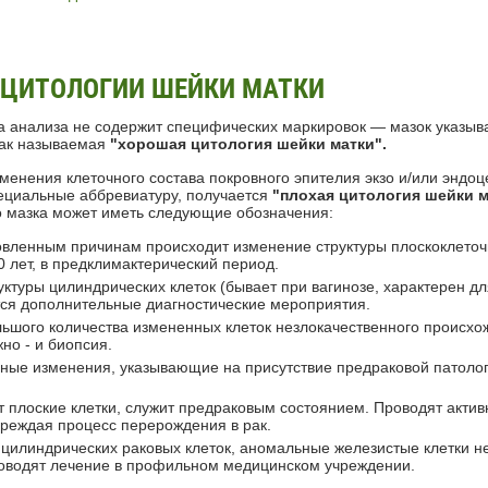
ЦИТОЛОГИИ ШЕЙКИ МАТКИ
а анализа не содержит специфических маркировок — мазок указыв
 так называемая
"хорошая цитология шейки матки".
менения клеточного состава покровного эпителия экзо и/или эндоце
пециальные аббревиатуру, получается
"плохая цитология шейки м
го мазка может иметь следующие обозначения:
овленным причинам происходит изменение структуры плоскоклеточ
 лет, в предклимактерический период.
ктуры цилиндрических клеток (бывает при вагинозе, характерен д
ся дополнительные диагностические мероприятия.
ольшого количества измененных клеток незлокачественного происхо
но - и биопсия.
чные изменения, указывающие на присутствие предраковой патоло
т плоские клетки, служит предраковым состоянием. Проводят акти
реждая процесс перерождения в рак.
цилиндрических раковых клеток, аномальные железистые клетки н
оводят лечение в профильном медицинском учреждении.