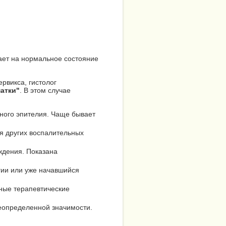
ает на нормальное состояние
рвикса, гистолог
атки"
. В этом случае
ного эпителия. Чаще бывает
ля других воспалительных
ждения. Показана
гии или уже начавшийся
вные терапевтические
еопределенной значимости.