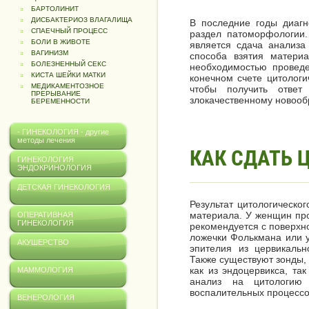
БАРТОЛИНИТ
ДИСБАКТЕРИОЗ ВЛАГАЛИЩА
В последние годы диагн
СПАЕЧНЫЙ ПРОЦЕСС
раздел патоморфологии.
БОЛИ В ЖИВОТЕ
является сдача анализа
ВАГИНИЗМ
способа взятия материа
БОЛЕЗНЕННЫЙ СЕКС
необходимостью проведе
КИСТА ШЕЙКИ МАТКИ
конечном счете цитологи
МЕДИКАМЕНТОЗНОЕ
чтобы получить отве
ПРЕРЫВАНИЕ
злокачественному новооб
БЕРЕМЕННОСТИ
- ГИНЕКОЛОГИЯ - другие
методы лечения
КАК СДАТЬ 
ГИНЕКОЛОГИЯ
ЭНДОКРИНОЛОГИЯ
ДЕТСКАЯ ГИНЕКОЛОГИЯ
Результат цитологическо
материала. У женщин про
ОПЕРАТИВНАЯ
ГИНЕКОЛОГИЯ
рекомендуется с поверхн
ложечки Фолькмана или у
АКУШЕРСТВО
эпителия из цервикальн
Также существуют зонды,
как из эндоцервикса, так
МАММОЛОГИЯ
анализ на цитологию
воспалительных процессо
ВЕНЕРОЛОГИЯ