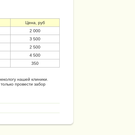
Цена, руб
2 000
3 500
2 500
4 500
350
некологу нашей клиники.
 только провести забор