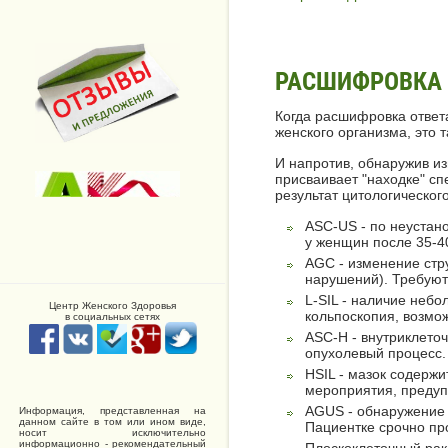
РАСШИФРОВКА 
Когда расшифровка ответ
женского организма, это
И напротив, обнаружив из
присваивает "находке" с
результат цитологическо
ASC-US - по неустан
у женщин после 35-40
AGC - изменение стру
нарушений). Требуют
L-SIL - наличие неб
Центр Женского Здоровья
кольпоскопия, возмож
в социальных сетях
ASC-H - внутриклето
опухолевый процесс.
HSIL - мазок содержи
мероприятия, предуп
AGUS - обнаружение 
Информация, представленная на
данном сайте в том или ином виде,
Пациентке срочно пр
носит исключительно
информационно - рекомендательный