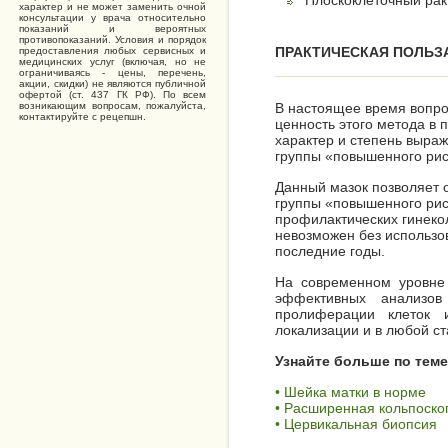
Плоскоклеточный рак
характер и не может заменить очной
консультации у врача относительно
показаний и вероятных
противопоказаний. Условия и порядок
ПРАКТИЧЕСКАЯ ПОЛЬЗ
предоставления любых сервисных и
медицинских услуг (включая, но не
ограничиваясь - цены, перечень,
акции, скидки) не являются публичной
офертой (ст. 437 ГК РФ). По всем
возникающим вопросам, пожалуйста,
В настоящее время вопро
контактируйте с рецепшн.
ценность этого метода в 
характер и степень выра
группы «повышенного рис
Данный мазок позволяет 
группы «повышенного рис
профилактических гинекол
невозможен без использо
последние годы.
На современном уровне 
эффективных анализов
пролиферации клеток и
локализации и в любой ст
Узнайте больше по теме
• Шейка матки в норме
• Расширенная кольпоско
• Цервикальная биопсия