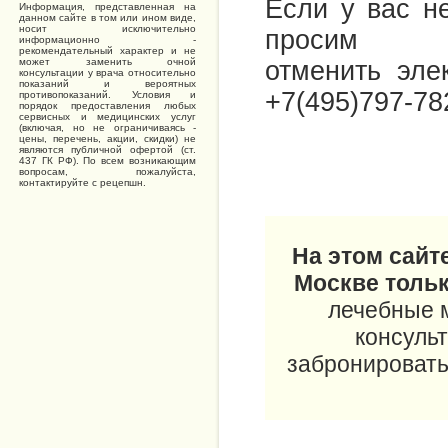
Если у вас не
Информация, представленная на
данном сайте в том или ином виде,
носит исключительно
просим о
информационно -
рекомендательный характер и не
отменить эле
может заменить очной
консультации у врача относительно
показаний и вероятных
+7(495)797-78
противопоказаний. Условия и
порядок предоставления любых
сервисных и медицинских услуг
(включая, но не ограничиваясь -
цены, перечень, акции, скидки) не
являются публичной офертой (ст.
437 ГК РФ). По всем возникающим
вопросам, пожалуйста,
контактируйте с рецепшн.
На этом сайт
Москве тольк
лечебные м
консульт
забронировать