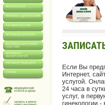
ВЕНЕРОЛОГИЯ
АНАЛИЗЫ и ДИАГНОСТИКА
УЗИ ДИАГНОСТИКА
ИНТИМНАЯ ХИРУРГИЯ
ЗАПИСАТЬ
ИНТИМНАЯ КОНТУРНАЯ
ПЛАСТИКА
ИНТИМНАЯ
КОСМЕТОЛОГИЯ
НАРОДНАЯ МЕДИЦИНА
Если Вы предп
СТАТЬИ
Интернет, сай
услугой. Онла
24 часа в сутк
МЕДИЦИНСКИЕ
УСЛУГИ И ЦЕНЫ
услуг, в перв
гинекологии -
ЗАПИСЬ К ВРАЧУ
ЧЕРЕЗ ИНТЕРНЕТ