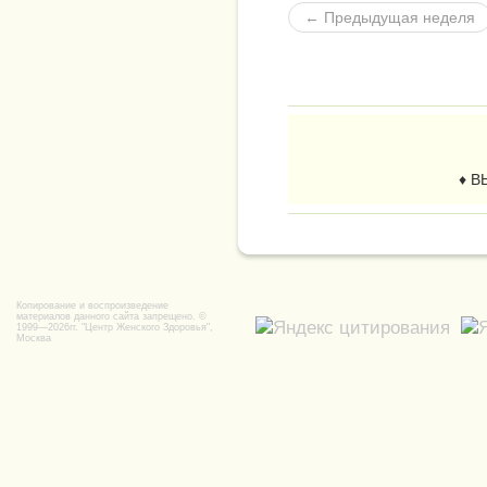
← Пред
ыдущая неделя
♦ В
Копирование и воспроизведение
материалов данного сайта запрещено. ©
1999—2026гг.
"Центр Женского Здоровья",
Москва