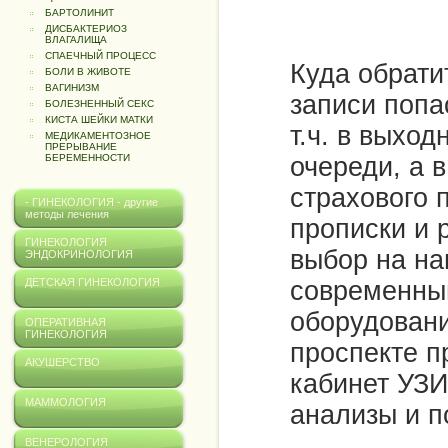
БАРТОЛИНИТ
ДИСБАКТЕРИОЗ
ВЛАГАЛИЩА
СПАЕЧНЫЙ ПРОЦЕСС
Куда обрати
БОЛИ В ЖИВОТЕ
ВАГИНИЗМ
записи попа
БОЛЕЗНЕННЫЙ СЕКС
КИСТА ШЕЙКИ МАТКИ
т.ч. в выхо
МЕДИКАМЕНТОЗНОЕ
ПРЕРЫВАНИЕ
очереди, а в
БЕРЕМЕННОСТИ
страхового 
- ГИНЕКОЛОГИЯ - другие
методы лечения
прописки и 
ГИНЕКОЛОГИЯ
выбор на н
ЭНДОКРИНОЛОГИЯ
современным
ДЕТСКАЯ ГИНЕКОЛОГИЯ
оборудовани
ОПЕРАТИВНАЯ
ГИНЕКОЛОГИЯ
проспекте п
АКУШЕРСТВО
кабинет УЗИ
МАММОЛОГИЯ
анализы и п
ВЕНЕРОЛОГИЯ