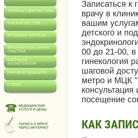
Записаться к 
АНАЛИЗЫ и ДИАГНОСТИКА
врачу в клини
вашим услуга
УЗИ ДИАГНОСТИКА
детского и по
ИНТИМНАЯ ХИРУРГИЯ
эндокринологи
ИНТИМНАЯ КОНТУРНАЯ
00 до 21-00, 
ПЛАСТИКА
гинекология р
ИНТИМНАЯ
КОСМЕТОЛОГИЯ
шаговой досту
НАРОДНАЯ МЕДИЦИНА
метро и МЦК "
СТАТЬИ
консультация 
посещение сог
МЕДИЦИНСКИЕ
УСЛУГИ И ЦЕНЫ
КАК ЗАПИС
ЗАПИСЬ К ВРАЧУ
ЧЕРЕЗ ИНТЕРНЕТ