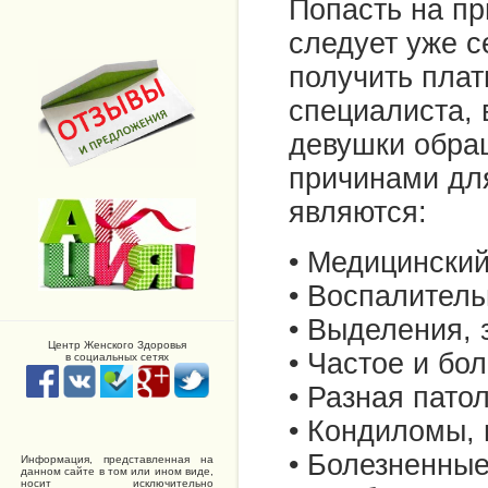
Попасть на пр
следует уже с
получить пла
специалиста, 
девушки обра
причинами для
являются:
• Медицинский
• Воспалитель
• Выделения, 
Центр Женского Здоровья
• Частое и бо
в социальных сетях
• Разная пато
• Кондиломы,
• Болезненны
Информация, представленная на
данном сайте в том или ином виде,
носит исключительно