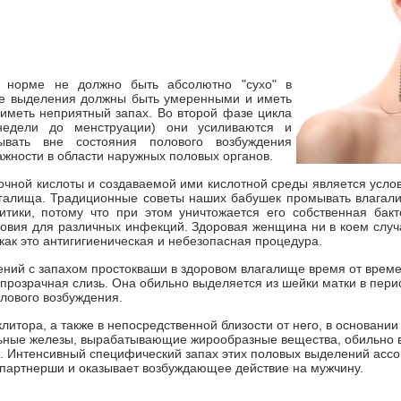
 норме не должно быть абсолютно "сухо" в
е выделения должны быть умеренными и иметь
 иметь неприятный запах. Во второй фазе цикла
недели до менструации) они усиливаются и
вать вне состояния полового возбуждения
ности в области наружных половых органов.
очной кислоты и создаваемой ими кислотной среды является усло
галища. Традиционные советы наших бабушек промывать влагали
итики, потому что при этом уничтожается его собственная бак
овия для различных инфекций. Здоровая женщина ни в коем случ
 как это антигигиеническая и небезопасная процедура.
ий с запахом простокваши в здоровом влагалище время от време
прозрачная слизь. Она обильно выделяется из шейки матки в перио
лового возбуждения.
клитора, а также в непосредственной близости от него, в основании
ьные железы, вырабатывающие жирообразные вещества, обильно
. Интенсивный специфический запах этих половых выделений ассо
 партнерши и оказывает возбуждающее действие на мужчину.