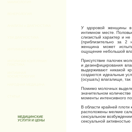
ЗАПАХОМ
ГИНЕКОЛОГИЯ
БАРТОЛИНИТ
ДИСБАКТЕРИОЗ ВЛАГАЛИЩА
АКУШЕРСТВО
СПАЕЧНЫЙ ПРОЦЕСС
БОЛИ В ЖИВОТЕ
ВАГИНИЗМ
МАММОЛОГИЯ
У здоровой женщины в
БОЛЕЗНЕННЫЙ СЕКС
интимном месте. Половы
КИСТА ШЕЙКИ МАТКИ
ВЕНЕРОЛОГИЯ
слизистый характер и не
МЕДИКАМЕНТОЗНОЕ
ПРЕРЫВАНИЕ
(приблизительно за 2 
БЕРЕМЕННОСТИ
женщина может испыты
АНАЛИЗЫ и ДИАГНОСТИКА
ощущение небольшой влаж
УЗИ ДИАГНОСТИКА
Присутствие палочек мол
и дезинфицирования вла
выдерживают никакой кр
ИНТИМНАЯ ХИРУРГИЯ
создаются идеальные усл
(осушать) влагалище, так
ИНТИМНАЯ КОНТУРНАЯ
ПЛАСТИКА
Помимо молочных выделен
значительном количестве 
ИНТИМНАЯ
моменты интенсивного по
КОСМЕТОЛОГИЯ
НАРОДНАЯ МЕДИЦИНА
В области крайней плоти 
расположены мелкие сал
сексуальном возбуждении
СТАТЬИ
сексуальной активностью