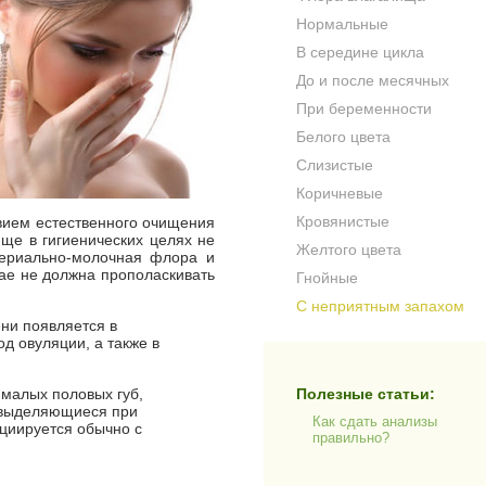
Нормальные
В середине цикла
До и после месячных
При беременности
Белого цвета
Слизистые
Коричневые
Кровянистые
вием естественного очищения
ще в гигиенических целях не
Желтого цвета
териально-молочная флора и
ае не должна прополаскивать
Гнойные
С неприятным запахом
ни появляется в
д овуляции, а также в
 малых половых губ,
Полезные статьи:
 выделяющиеся при
Как сдать анализы
циируется обычно с
правильно?