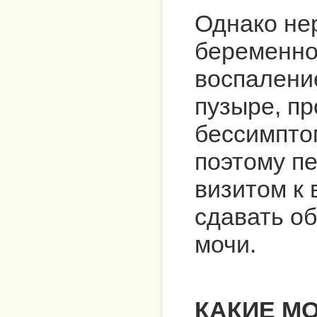
Однако не
беременно
воспалени
пузыре, п
бессимпто
поэтому п
визитом к
сдавать о
мочи.
КАКИЕ М