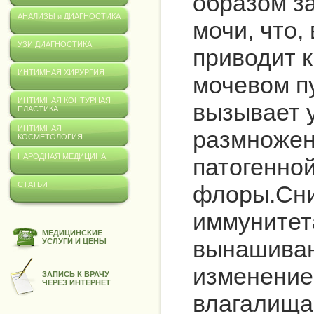
образом за
АНАЛИЗЫ и ДИАГНОСТИКА
мочи, что,
УЗИ ДИАГНОСТИКА
приводит к
ИНТИМНАЯ ХИРУРГИЯ
мочевом п
ИНТИМНАЯ КОНТУРНАЯ
вызывает 
ПЛАСТИКА
ИНТИМНАЯ
размножен
КОСМЕТОЛОГИЯ
НАРОДНАЯ МЕДИЦИНА
патогенно
СТАТЬИ
флоры.Сни
иммунитет
МЕДИЦИНСКИЕ
вынашиван
УСЛУГИ И ЦЕНЫ
изменение
ЗАПИСЬ К ВРАЧУ
ЧЕРЕЗ ИНТЕРНЕТ
влагалища