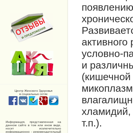
появлению
хроническо
Развивает
активного
условно-п
и различн
(кишечной 
микоплазм
Центр Женского Здоровья
в социальных сетях
влагалищн
хламидий, 
т.п.).
Информация, представленная на
данном сайте в том или ином виде,
носит исключительно
информационно - рекомендательный