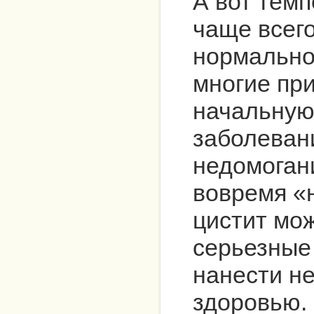
А вот темп
чаще всего
нормальной
многие пр
начальную
заболевани
недомоган
вовремя «
цистит мо
серьезные
нанести н
здоровью.