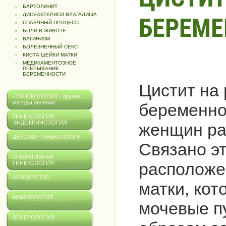
БАРТОЛИНИТ
ДИСБАКТЕРИОЗ ВЛАГАЛИЩА
БЕРЕМЕ
СПАЕЧНЫЙ ПРОЦЕСС
БОЛИ В ЖИВОТЕ
ВАГИНИЗМ
БОЛЕЗНЕННЫЙ СЕКС
КИСТА ШЕЙКИ МАТКИ
МЕДИКАМЕНТОЗНОЕ
ПРЕРЫВАНИЕ
БЕРЕМЕННОСТИ
Цистит на 
- ГИНЕКОЛОГИЯ - другие
методы лечения
беременнос
ГИНЕКОЛОГИЯ
ЭНДОКРИНОЛОГИЯ
женщин ра
ДЕТСКАЯ ГИНЕКОЛОГИЯ
Связано э
ОПЕРАТИВНАЯ
расположе
ГИНЕКОЛОГИЯ
АКУШЕРСТВО
матки, кот
МАММОЛОГИЯ
мочевые п
ВЕНЕРОЛОГИЯ