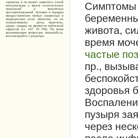
Симптомы 
характер и не может заменить очной
консультации у врача относительно
показаний и вероятных
противопоказаний. Условия и порядок
беременных
предоставления любых сервисных и
медицинских услуг (включая, но не
ограничиваясь - цены, перечень,
акции, скидки) не являются публичной
живота, си
офертой (ст. 437 ГК РФ). По всем
возникающим вопросам, пожалуйста,
контактируйте с рецепшн.
время моч
частые по
пр., вызы
беспокойс
здоровья 
Воспалени
пузыря зая
через неск