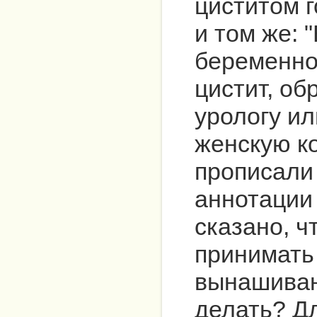
циститом г
и том же: 
беременно
цистит, об
урологу ил
женскую к
прописали 
аннотации 
сказано, ч
принимать
вынашиван
делать? Д