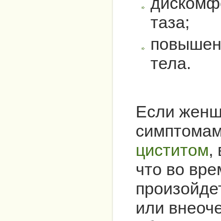
дискомфо
таза;
повышен
тела.
Если женщ
симптома
циститом
,
что во вр
произойде
или внеоч