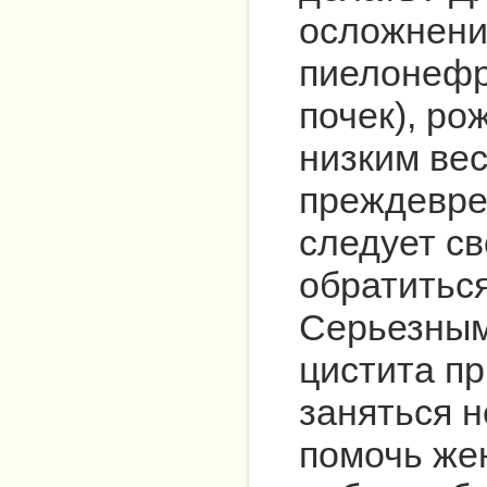
осложнений
пиелонефр
почек), ро
низким вес
преждевр
следует с
обратиться
Серьезным
цистита п
заняться н
помочь же