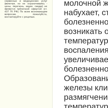
молочной ж
сервисных и медицинских услуг
(включая, но не ограничиваясь -
цены, перечень, акции, скидки) не
являются публичной офертой (ст.
набухает, с
437 ГК РФ). По всем возникающим
вопросам, пожалуйста,
контактируйте с рецепшн.
болезненно
возникать 
температур
воспаления
увеличивае
болезненно
Образовани
железы кли
размягчен
температур