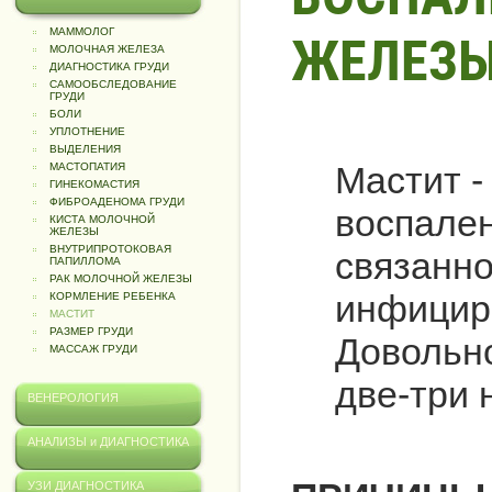
МАММОЛОГ
ЖЕЛЕЗ
МОЛОЧНАЯ ЖЕЛЕЗА
ДИАГНОСТИКА ГРУДИ
САМООБСЛЕДОВАНИЕ
ГРУДИ
БОЛИ
УПЛОТНЕНИЕ
ВЫДЕЛЕНИЯ
Мастит -
МАСТОПАТИЯ
ГИНЕКОМАСТИЯ
ФИБРОАДЕНОМА ГРУДИ
воспале
КИСТА МОЛОЧНОЙ
ЖЕЛЕЗЫ
ВНУТРИПРОТОКОВАЯ
связанно
ПАПИЛЛОМА
РАК МОЛОЧНОЙ ЖЕЛЕЗЫ
инфицир
КОРМЛЕНИЕ РЕБЕНКА
МАСТИТ
РАЗМЕР ГРУДИ
Довольн
МАССАЖ ГРУДИ
две-три 
ВЕНЕРОЛОГИЯ
АНАЛИЗЫ и ДИАГНОСТИКА
УЗИ ДИАГНОСТИКА