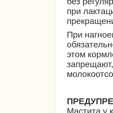
без регуля
при лактац
прекращени
При нагное
обязательн
этом кормл
запрещают,
молокоотсо
ПРЕДУПР
Мастита у