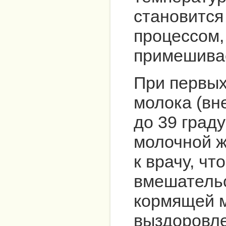
становится
процессом,
примешивае
При первых
молока (вн
до 39 град
молочной ж
к врачу, чт
вмешательс
кормящей м
выздоровле