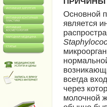
ПРИЧИНЫ 
ИНТИМНАЯ ХИРУРГИЯ
Основной п
ИНТИМНАЯ КОНТУРНАЯ
является и
ПЛАСТИКА
ИНТИМНАЯ
распростра
КОСМЕТОЛОГИЯ
НАРОДНАЯ МЕДИЦИНА
Staphyloco
СТАТЬИ
микроорган
нормально
МЕДИЦИНСКИЕ
УСЛУГИ И ЦЕНЫ
возникающи
всегда вхо
ЗАПИСЬ К ВРАЧУ
ЧЕРЕЗ ИНТЕРНЕТ
через кото
молочной ж
обычно быв