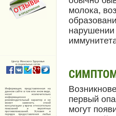
молока, во
образовани
нарушении 
иммунитета
Центр Женского Здоровья
в социальных сетях
СИМПТОМ
Возникнове
Информация, представленная на
данном сайте в том или ином виде,
носит исключительно
первый опа
информационно -
рекомендательный характер и не
может заменить очной
консультации у врача относительно
могут появ
показаний и вероятных
противопоказаний. Условия и
порядок предоставления любых