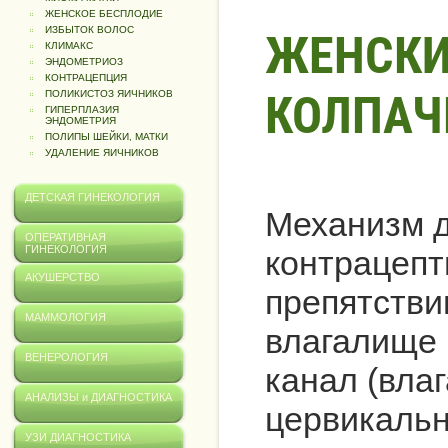
ЖЕНСКОЕ БЕСПЛОДИЕ
ИЗБЫТОК ВОЛОС
ЖЕНСКИ
КЛИМАКС
ЭНДОМЕТРИОЗ
КОНТРАЦЕПЦИЯ
КОЛПАЧ
ПОЛИКИСТОЗ ЯИЧНИКОВ
ГИПЕРПЛАЗИЯ
ЭНДОМЕТРИЯ
ПОЛИПЫ ШЕЙКИ, МАТКИ
УДАЛЕНИЕ ЯИЧНИКОВ
ДЕТСКАЯ ГИНЕКОЛОГИЯ
Механизм д
ОПЕРАТИВНАЯ
ГИНЕКОЛОГИЯ
контрацепт
АКУШЕРСТВО
препятстви
МАММОЛОГИЯ
влагалище 
ВЕНЕРОЛОГИЯ
канал (вла
АНАЛИЗЫ и ДИАГНОСТИКА
цервикальн
УЗИ ДИАГНОСТИКА