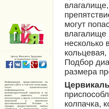
влагалище,
препятстви
могут попа
влагалище 
несколько 
кольцевая,
Центр Женского Здоровья
Подбор диа
в социальных сетях
размера пр
Цервикаль
Информация, представленная на
данном сайте в том или ином виде,
носит исключительно
информационно -
приспособл
рекомендательный характер и не
может заменить очной
консультации у врача относительно
колпачка, 
показаний и вероятных
противопоказаний. Условия и
порядок предоставления любых
сервисных и медицинских услуг