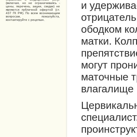
и удержива
(включая, но не ограничиваясь -
цены, перечень, акции, скидки) не
являются публичной офертой (ст.
отрицатель
437 ГК РФ). По всем возникающим
вопросам, пожалуйста,
контактируйте с рецепшн.
ободком ко
матки. Кол
препятстви
могут прони
маточные т
влагалище 
Цервикальн
специалист
проинструк