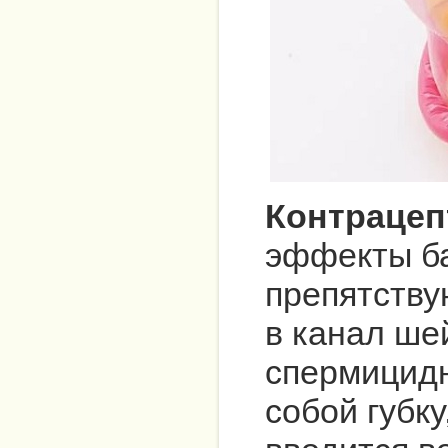
Контрацеп
эффекты ба
препятству
в канал ше
спермицидн
собой губк