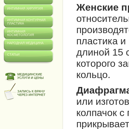
Женские п
ИНТИМНАЯ ХИРУРГИЯ
относитель
ИНТИМНАЯ КОНТУРНАЯ
ПЛАСТИКА
производят
ИНТИМНАЯ
КОСМЕТОЛОГИЯ
пластика и
НАРОДНАЯ МЕДИЦИНА
длиной 15 
СТАТЬИ
которого з
кольцо.
МЕДИЦИНСКИЕ
УСЛУГИ И ЦЕНЫ
Диафрагм
ЗАПИСЬ К ВРАЧУ
ЧЕРЕЗ ИНТЕРНЕТ
или изгото
колпачок с
прикрывает