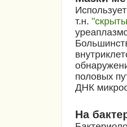
Использует
т.н.
"скрыт
уреаплазмо
Большинств
внутриклет
обнаружени
половых пу
ДНК микроо
На бакте
Бактериоло