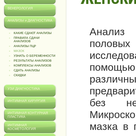
ВЕНЕРОЛОГИЯ
АНАЛИЗЫ и ДИАГНОСТИКА
Анализ 
КАКИЕ СДАЮТ АНАЛИЗЫ
ПРАВИЛА СДАЧИ
половы
АНАЛИЗОВ
АНАЛИЗЫ ПЦР
МАЗОК
исследо
УЗНАТЬ О БЕРЕМЕННОСТИ
РЕЗУЛЬТАТЫ АНАЛИЗОВ
помощь
КОМПЛЕКСЫ АНАЛИЗОВ
СДАТЬ АНАЛИЗЫ
различ
СКИДКИ
предвар
УЗИ ДИАГНОСТИКА
без не
ИНТИМНАЯ ХИРУРГИЯ
Микроск
ИНТИМНАЯ КОНТУРНАЯ
ПЛАСТИКА
мазка в 
ИНТИМНАЯ
КОСМЕТОЛОГИЯ