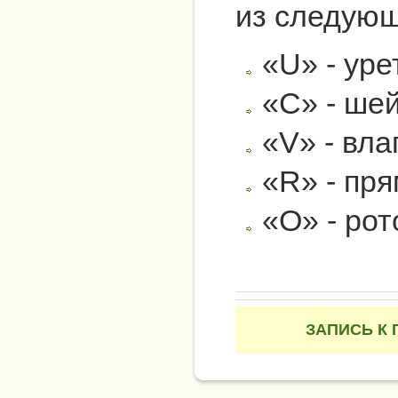
из следующ
«U» - уре
«C» - шей
«V» - вла
«R» - пря
«O» - рот
ЗАПИСЬ К 