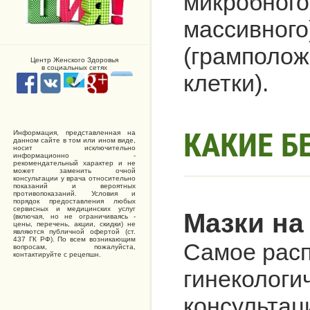
микробног
массивно
(грамполо
Центр Женского Здоровья
в социальных сетях
клетки).
КАКИЕ Б
Информация, представленная на
данном сайте в том или ином виде,
носит исключительно
информационно -
рекомендательный характер и не
может заменить очной
консультации у врача относительно
показаний и вероятных
противопоказаний. Условия и
порядок предоставления любых
сервисных и медицинских услуг
Мазки на
(включая, но не ограничиваясь -
цены, перечень, акции, скидки) не
являются публичной офертой (ст.
437 ГК РФ). По всем возникающим
Самое рас
вопросам, пожалуйста,
контактируйте с рецепшн.
гинекологи
консультац