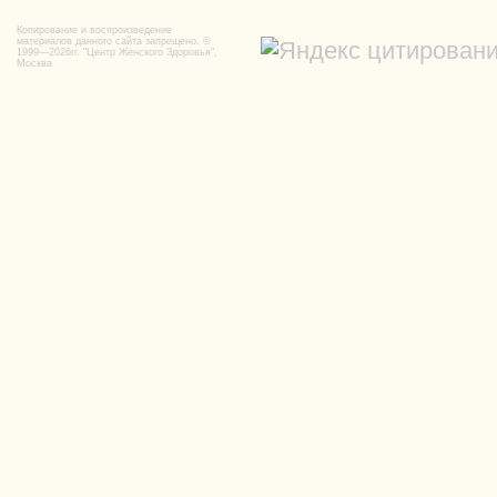
Копирование и воспроизведение
материалов данного сайта запрещено. ©
1999—2026гг.
"Центр Женского Здоровья",
Москва