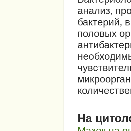
анализ, пр
бактерий, 
половых ор
антибактер
необходимы
чувствител
микроорган
количестве
На цитол
Мазок на о