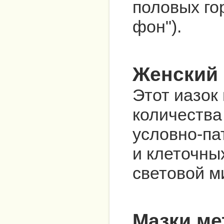
половых го
фон").
Женский 
Этот иазок
количества
условно-па
и клеточны
световой м
Мазки м