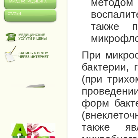
методом
НАРОДНАЯ МЕДИЦИНА
воспалит
СТАТЬИ
также п
микрофл
МЕДИЦИНСКИЕ
УСЛУГИ И ЦЕНЫ
При микро
ЗАПИСЬ К ВРАЧУ
ЧЕРЕЗ ИНТЕРНЕТ
бактерии, 
(при трих
проведени
форм бакт
(внеклето
также яв