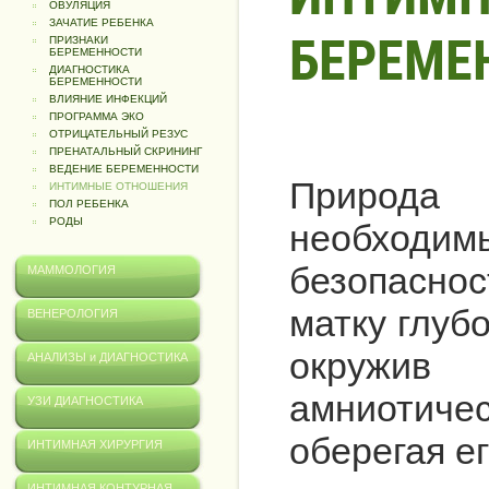
ОВУЛЯЦИЯ
ЗАЧАТИЕ РЕБЕНКА
БЕРЕМЕ
ПРИЗНАКИ
БЕРЕМЕННОСТИ
ДИАГНОСТИКА
БЕРЕМЕННОСТИ
ВЛИЯНИЕ ИНФЕКЦИЙ
ПРОГРАММА ЭКО
ОТРИЦАТЕЛЬНЫЙ РЕЗУС
ПРЕНАТАЛЬНЫЙ СКРИНИНГ
ВЕДЕНИЕ БЕРЕМЕННОСТИ
Природа
ИНТИМНЫЕ ОТНОШЕНИЯ
ПОЛ РЕБЕНКА
РОДЫ
необходим
безопасно
МАММОЛОГИЯ
матку глуб
ВЕНЕРОЛОГИЯ
окружи
АНАЛИЗЫ и ДИАГНОСТИКА
амниотиче
УЗИ ДИАГНОСТИКА
оберегая е
ИНТИМНАЯ ХИРУРГИЯ
ИНТИМНАЯ КОНТУРНАЯ