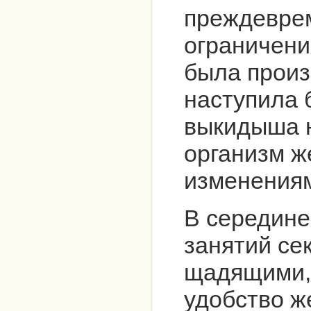
преждеврем
ограничени
была произ
наступила 
выкидыша н
организм ж
изменения
В середине
занятий се
щадящими, 
удобство 