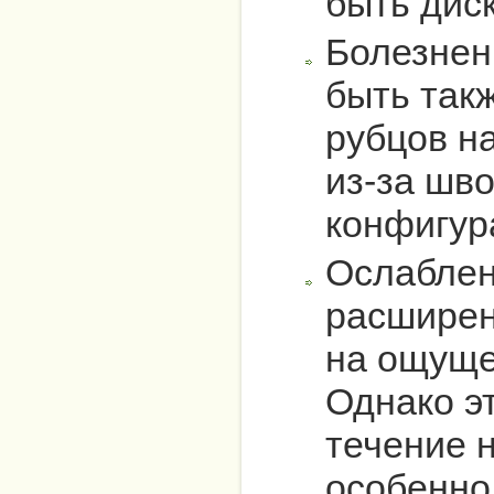
быть дис
Болезнен
быть так
рубцов н
из-за шв
конфигур
Ослаблен
расширен
на ощуще
Однако э
течение н
особенно