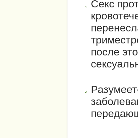
Секс про
кровотеч
перенесл
триместр
после это
сексуаль
Разумеетс
заболева
передающ