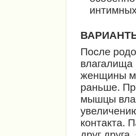
интимных
ВАРИАНТ
После родо
влагалища
женщины мо
раньше. Пр
мышцы влаг
увеличению
контакта. 
друг друга