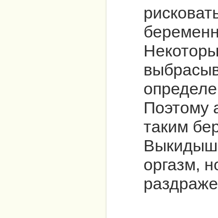
рисковат
беременн
Некоторы
выбрасыв
определе
Поэтому 
таким бе
Выкидыш 
оргазм, 
раздраже