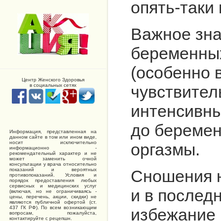
опять-таки
Важное зна
беременных
(особенно 
Центр Женского Здоровья
чувствител
в социальных сетях
интенсивны
до беремен
Информация, представленная на
данном сайте в том или ином виде,
носит исключительно
оргазмы.
информационно -
рекомендательный характер и не
может заменить очной
консультации у врача относительно
Сношения н
показаний и вероятных
противопоказаний. Условия и
порядок предоставления любых
сервисных и медицинских услуг
и в послед
(включая, но не ограничиваясь -
цены, перечень, акции, скидки) не
являются публичной офертой (ст.
437 ГК РФ). По всем возникающим
избежание 
вопросам, пожалуйста,
контактируйте с рецепшн.