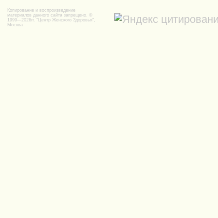
Копирование и воспроизведение
материалов данного сайта запрещено. ©
1999—2026гг.
"Центр Женского Здоровья",
Москва