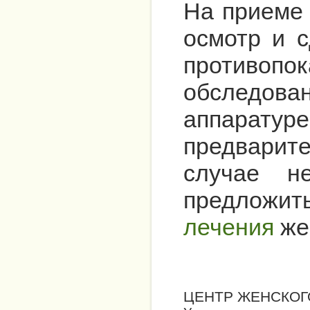
На приеме 
осмотр и с
противо
обследова
аппарат
предвари
случае н
предложи
лечения
же
ЦЕНТР ЖЕНСКОГ