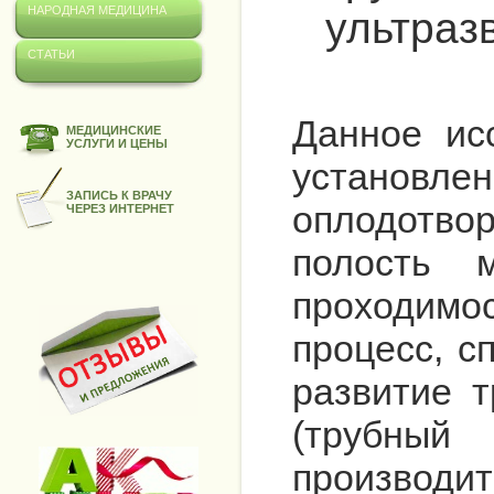
НАРОДНАЯ МЕДИЦИНА
ультраз
СТАТЬИ
Данное ис
МЕДИЦИНСКИЕ
УСЛУГИ И ЦЕНЫ
установл
ЗАПИСЬ К ВРАЧУ
оплодотво
ЧЕРЕЗ ИНТЕРНЕТ
полость 
проходимос
процесс, с
развитие 
(трубны
производ