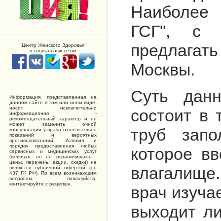
Наиболее 
ГСГ", с 
предлагат
Центр Женского Здоровья
в социальных сетях
Москвы.
Суть данн
Информация, представленная на
данном сайте в том или ином виде,
носит исключительно
состоит в 
информационно -
рекомендательный характер и не
может заменить очной
труб запо
консультации у врача относительно
показаний и вероятных
противопоказаний. Условия и
порядок предоставления любых
которое в
сервисных и медицинских услуг
(включая, но не ограничиваясь -
цены, перечень, акции, скидки) не
влагалище.
являются публичной офертой (ст.
437 ГК РФ). По всем возникающим
вопросам, пожалуйста,
контактируйте с рецепшн.
врач изучае
выходит ли