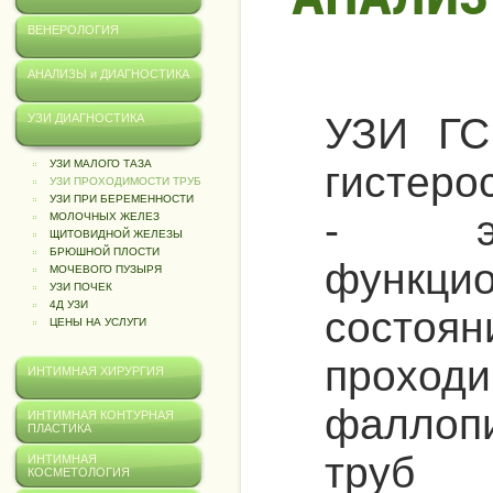
ВЕНЕРОЛОГИЯ
АНАЛИЗЫ и ДИАГНОСТИКА
УЗИ ГСГ
УЗИ ДИАГНОСТИКА
УЗИ МАЛОГО ТАЗА
гистеро
УЗИ ПРОХОДИМОСТИ ТРУБ
УЗИ ПРИ БЕРЕМЕННОСТИ
- эт
МОЛОЧНЫХ ЖЕЛЕЗ
ЩИТОВИДНОЙ ЖЕЛЕЗЫ
БРЮШНОЙ ПЛОСТИ
функцио
МОЧЕВОГО ПУЗЫРЯ
УЗИ ПОЧЕК
4Д УЗИ
состоян
ЦЕНЫ НА УСЛУГИ
проходи
ИНТИМНАЯ ХИРУРГИЯ
фаллоп
ИНТИМНАЯ КОНТУРНАЯ
ПЛАСТИКА
труб
ИНТИМНАЯ
КОСМЕТОЛОГИЯ