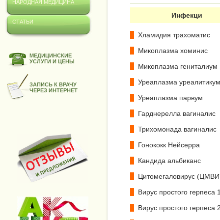
НАРОДНАЯ МЕДИЦИНА
Инфекци
СТАТЬИ
Хламидия трахоматис
Микоплазма хоминис
МЕДИЦИНСКИЕ
УСЛУГИ И ЦЕНЫ
Микоплазма гениталиум
Уреаплазма уреалитику
ЗАПИСЬ К ВРАЧУ
ЧЕРЕЗ ИНТЕРНЕТ
Уреаплазма парвум
Гарднерелла вагиналис
Трихомонада вагиналис
Гонококк Нейсерра
Кандида альбиканс
Цитомегаловирус (ЦМВИ
Вирус простого герпеса 
Вирус простого герпеса 