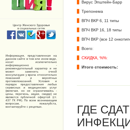
Вирус Эпштейн-Барр
Трепонема
ВПЧ ВКР 6, 11 типы
Центр Женского Здоровья
в социальных сетях
ВПЧ ВКР 16, 18 типы
ВПЧ ВКР (все 12 онкотип
Всего:
Информация, представленная на
СКИДКА, %%:
данном сайте в том или ином виде,
носит исключительно
информационно -
Итого стоимость:
рекомендательный характер и не
может заменить очной
консультации у врача относительно
показаний и вероятных
противопоказаний. Условия и
порядок предоставления любых
сервисных и медицинских услуг
(включая, но не ограничиваясь -
цены, перечень, акции, скидки) не
являются публичной офертой (ст.
437 ГК РФ). По всем возникающим
вопросам, пожалуйста,
ГДЕ СДА
контактируйте с рецепшн.
ИНФЕКЦИ