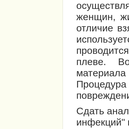
осуществл
женщин, ж
отличие вз
использует
проводитс
плеве. В
материала
Процедура
повреждени
Сдать анал
инфекций" 