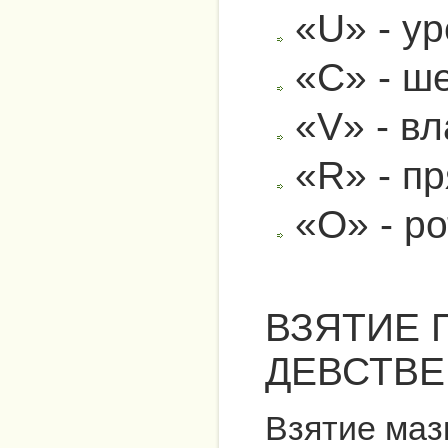
«U» - ур
«C» - ш
«V» - в
«R» - п
«O» - ро
ВЗЯТИЕ 
ДЕВСТВ
Взятие маз