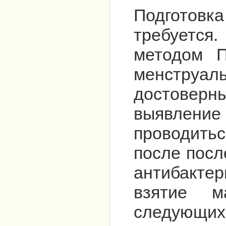
Подготовк
требуетс
методом 
менструа
достоверны
выявлен
проводить
после посл
антибакте
взятие м
следующих