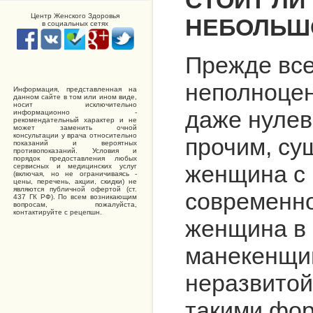
Центр Женского Здоровья
НЕБОЛЬШ
в социальных сетях
Прежде все
неполноцен
Информация, представленная на
данном сайте в том или ином виде,
носит исключительно
даже нуле
информационно -
рекомендательный характер и не
может заменить очной
консультации у врача относительно
прочим, су
показаний и вероятных
противопоказаний. Условия и
порядок предоставления любых
женщина с 
сервисных и медицинских услуг
(включая, но не ограничиваясь -
цены, перечень, акции, скидки) не
являются публичной офертой (ст.
современно
437 ГК РФ). По всем возникающим
вопросам, пожалуйста,
контактируйте с рецепшн.
женщина в 
манекенщицы
неразвитой
такими фор