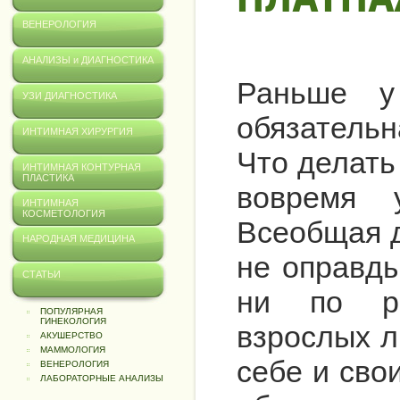
ВЕНЕРОЛОГИЯ
АНАЛИЗЫ и ДИАГНОСТИКА
Раньше у
УЗИ ДИАГНОСТИКА
обязатель
ИНТИМНАЯ ХИРУРГИЯ
Что делать
ИНТИМНАЯ КОНТУРНАЯ
ПЛАСТИКА
вовремя 
ИНТИМНАЯ
КОСМЕТОЛОГИЯ
Всеобщая 
НАРОДНАЯ МЕДИЦИНА
не оправды
СТАТЬИ
ни по ре
ПОПУЛЯРНАЯ
ГИНЕКОЛОГИЯ
взрослых л
АКУШЕРСТВО
МАММОЛОГИЯ
себе и сво
ВЕНЕРОЛОГИЯ
ЛАБОРАТОРНЫЕ АНАЛИЗЫ