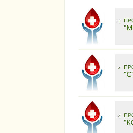
ПР
"
ПР
"С
ПР
"