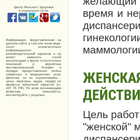
желающий 
Центр Женского Здоровья
время и не
в социальных сетях
диспансе
гинеколог
Информация, представленная на
данном сайте в том или ином виде,
маммологии 
носит исключительно
информационно -
рекомендательный характер и не
может заменить очной
консультации у врача относительно
показаний и вероятных
противопоказаний. Условия и
порядок предоставления любых
ЖЕНСКАЯ
сервисных и медицинских услуг
(включая, но не ограничиваясь -
цены, перечень, акции, скидки) не
являются публичной офертой (ст.
437 ГК РФ). По всем возникающим
ДЕЙСТВ
вопросам, пожалуйста,
контактируйте с рецепшн.
Цель работ
"женской" 
диспансери