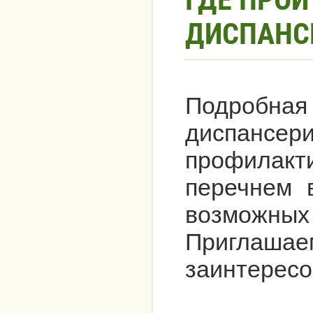
ДИСПАНС
Подробн
диспанс
профилак
перечнем 
возможны
Пригла
заинтересо