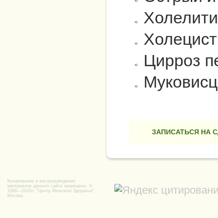
Холелити
Холецист
Цирроз п
Муковисц
ЗАПИСАТЬСЯ НА 
Копирование и воспроизведение
материалов данного сайта запрещено. ©
1999—2026гг.
"Центр Женского Здоровья",
Москва