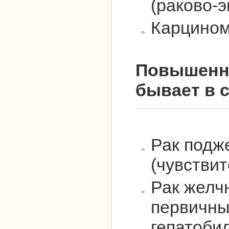
(раково-
Карцином
Повышенны
бывает в 
Рак подж
(чувствит
Рак желч
первичны
гепатоби