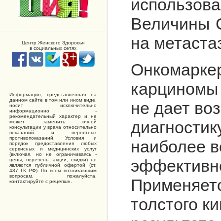
использова
Величины С
на метаста
Центр Женского Здоровья
в социальных сетях
Онкомаркер
карциномы 
Информация, представленная на
данном сайте в том или ином виде,
не дает во
носит исключительно
информационно -
рекомендательный характер и не
диагностик
может заменить очной
консультации у врача относительно
показаний и вероятных
противопоказаний. Условия и
наиболее в
порядок предоставления любых
сервисных и медицинских услуг
(включая, но не ограничиваясь -
эффективно
цены, перечень, акции, скидки) не
являются публичной офертой (ст.
437 ГК РФ). По всем возникающим
вопросам, пожалуйста,
Применяетс
контактируйте с рецепшн.
толстого к