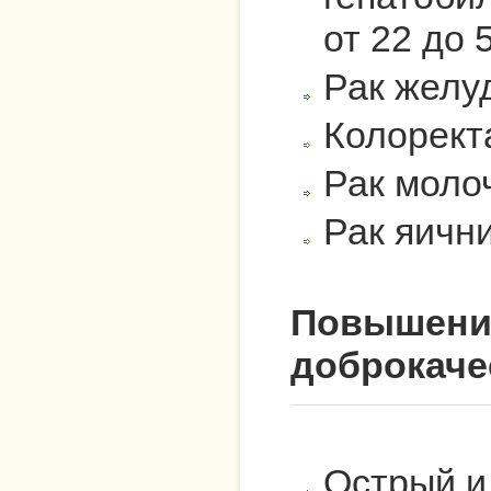
от 22 до 
Рак желу
Колорект
Рак моло
Рак яични
Повышение
доброкаче
Острый и